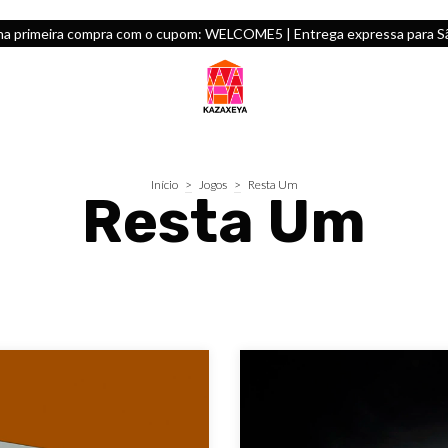
na primeira compra com o cupom: WELCOME5 | Entrega expressa para São
Início
>
Jogos
>
Resta Um
Resta Um