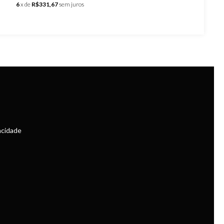
6
x de
R$331,67
sem juros
vacidade