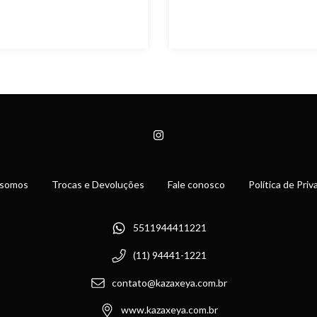
somos
Trocas e Devoluções
Fale conosco
Política de Pri
5511944411221
(11) 94441-1221
contato@kazaxeya.com.br
www.kazaxeya.com.br