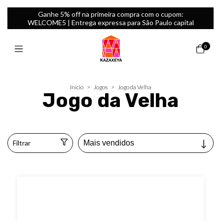
Ganhe 5% off na primeira compra com o cupom:
WELCOME5 | Entrega expressa para São Paulo capital
0
Início
>
Jogos
>
Jogo da Velha
Jogo da Velha
Filtrar