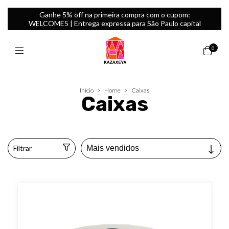
Ganhe 5% off na primeira compra com o cupom:
WELCOME5 | Entrega expressa para São Paulo capital
0
Início
>
Home
>
Caixas
Caixas
Filtrar