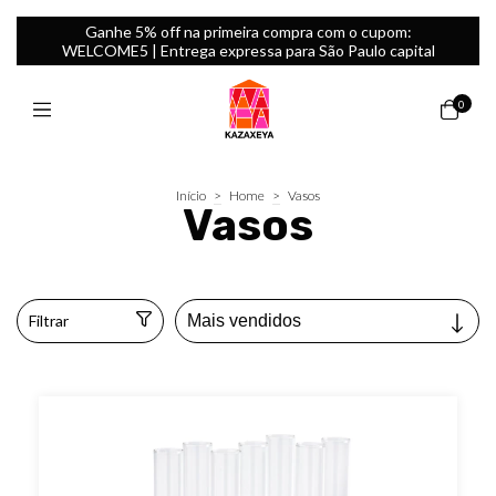
Ganhe 5% off na primeira compra com o cupom:
WELCOME5 | Entrega expressa para São Paulo capital
0
Início
>
Home
>
Vasos
Vasos
Filtrar